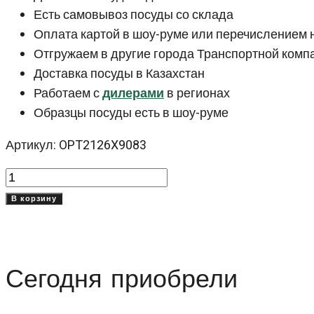
Есть самовывоз посуды со склада
Оплата картой в шоу-руме или перечислением 
Отгружаем в другие города Транспортной комп
Доставка посуды в Казахстан
Работаем с
дилерами
в регионах
Образцы посуды есть в шоу-руме
Артикул: OPT2126X9083
Количество
товара
В корзину
Синяя
тарелка
26
Сегодня приобрели
см
Оптимо