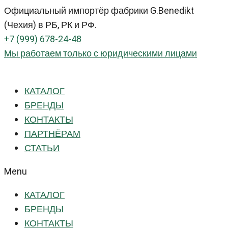
Перейти
Официальный импортёр фабрики G.Benedikt
к
(Чехия) в РБ, РК и РФ.
контенту
+7 (999) 678-24-48
Мы работаем только с юридическими лицами
КАТАЛОГ
БРЕНДЫ
КОНТАКТЫ
ПАРТНЁРАМ
СТАТЬИ
Menu
КАТАЛОГ
БРЕНДЫ
КОНТАКТЫ