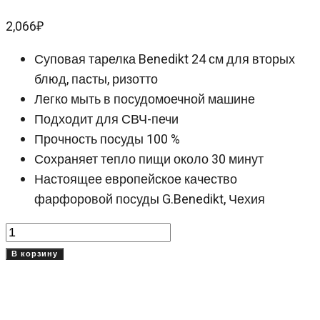
2,066
₽
Суповая тарелка Benedikt 24 см для вторых
блюд, пасты, ризотто
Легко мыть в посудомоечной машине
Подходит для СВЧ-печи
Прочность посуды 100 %
Сохраняет тепло пищи около 30 минут
Настоящее европейское качество
фарфоровой посуды G.Benedikt, Чехия
Количество
товара
В корзину
Суповая
тарелка
Бенедикт