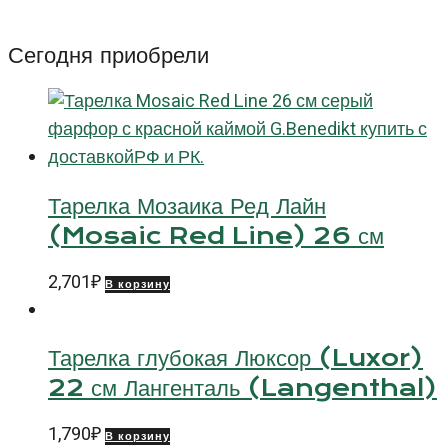
(Benedikt)
24
Сегодня приобрели
см
Тарелка Мозаика Ред Лайн
(Mosaic Red Line) 26 см
2,701
₽
В корзину
Тарелка глубокая Люксор (Luxor)
22 см Лангенталь (Langenthal)
1,790
₽
В корзину