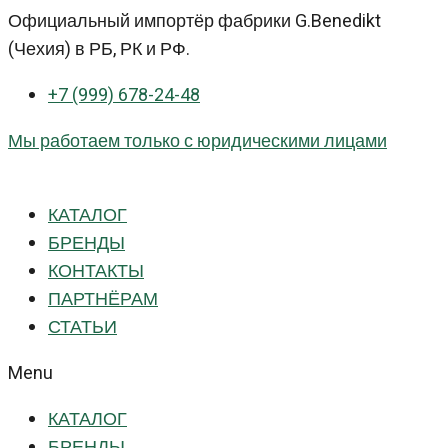
Перейти
Официальный импортёр фабрики G.Benedikt
к
(Чехия) в РБ, РК и РФ.
контенту
+7 (999) 678-24-48
Мы работаем только с юридическими лицами
КАТАЛОГ
БРЕНДЫ
КОНТАКТЫ
ПАРТНЁРАМ
СТАТЬИ
Menu
КАТАЛОГ
БРЕНДЫ