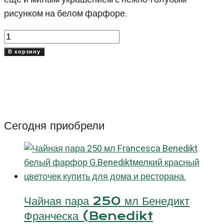
рисунком на белом фарфоре.
Количество
товара
В корзину
Тарелка
Полумесяц
для
костей
Блу
Сегодня приобрели
Валбелла
(Blue
Valbella)
23
см
Чайная пара 250 мл Бенедикт
Франческа (Benedikt