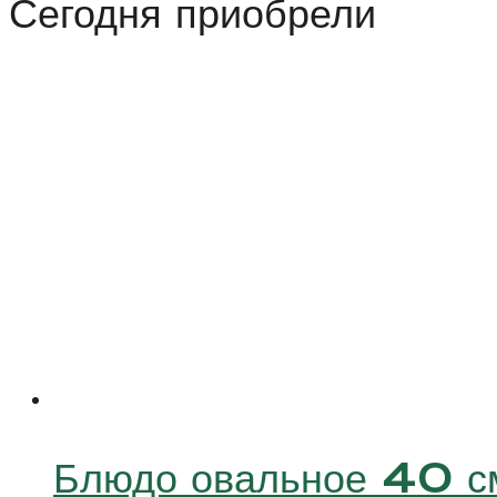
Сегодня приобрели
(Verona)
36
см
Блюдо овальное 40 