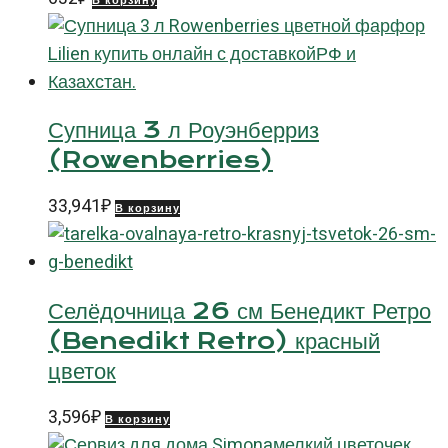
В корзину
Супница 3 л Роуэнберриз
(Rowenberries)
33,941
₽
В корзину
Селёдочница 26 см Бенедикт Ретро
(Benedikt Retro) красный
цветок
3,596
₽
В корзину