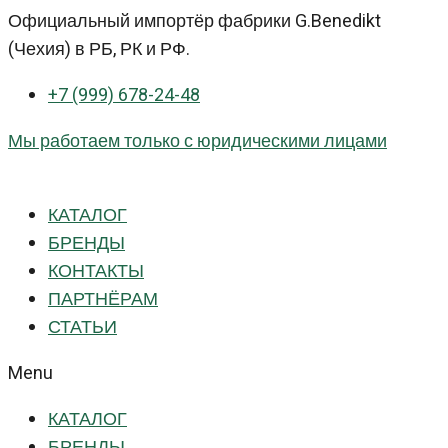
Перейти
Официальный импортёр фабрики G.Benedikt
к
(Чехия) в РБ, РК и РФ.
контенту
+7 (999) 678-24-48
Мы работаем только с юридическими лицами
КАТАЛОГ
БРЕНДЫ
КОНТАКТЫ
ПАРТНЁРАМ
СТАТЬИ
Menu
КАТАЛОГ
БРЕНДЫ