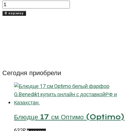
Количество
товара
В корзину
Поднос
37
см
Рибби
(Ribby)
Сегодня приобрели
Блюдце 17 см Оптимо (Optimo)
632
₽