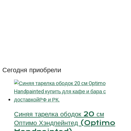
овальная
32
см
Гоби
(Gobi)
Сегодня приобрели
Синяя тарелка ободок 20 см
Оптимо Хэндпейнтед (Optimo