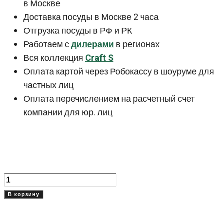
в Москве
Доставка посуды в Москве 2 часа
Отгрузка посуды в РФ и РК
Работаем с
дилерами
в регионах
Вся коллекция
Craft S
Оплата картой через Робокассу в шоуруме для
частных лиц
Оплата перечислением на расчетный счет
компании для юр. лиц
Количество
товара
В корзину
Тарелка