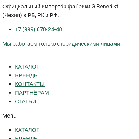
Перейти
Официальный импортёр фабрики G.Benedikt
к
(Чехия) в РБ, РК и РФ.
контенту
+7 (999) 678-24-48
Мы работаем только с юридическими лицами
КАТАЛОГ
БРЕНДЫ
КОНТАКТЫ
ПАРТНЁРАМ
СТАТЬИ
Menu
КАТАЛОГ
БРЕНДЫ