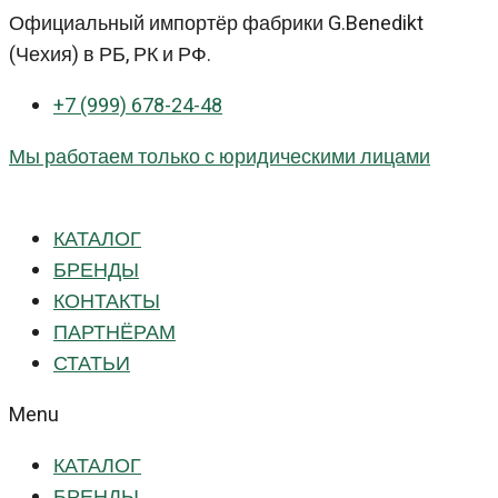
Перейти
Официальный импортёр фабрики G.Benedikt
к
(Чехия) в РБ, РК и РФ.
контенту
+7 (999) 678-24-48
Мы работаем только с юридическими лицами
КАТАЛОГ
БРЕНДЫ
КОНТАКТЫ
ПАРТНЁРАМ
СТАТЬИ
Menu
КАТАЛОГ
БРЕНДЫ