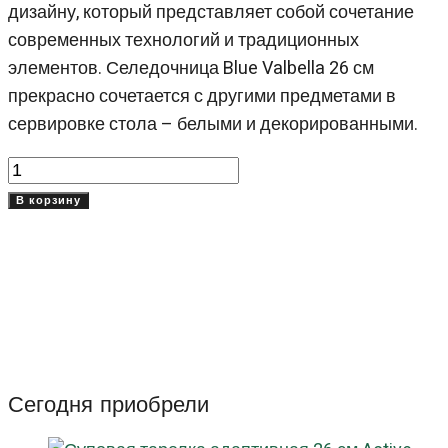
дизайну, который представляет собой сочетание
современных технологий и традиционных
элементов. Селедочница Blue Valbella 26 см
прекрасно сочетается с другими предметами в
сервировке стола – белыми и декорированными.
Количество
товара
В корзину
Селедочница
Блю
Вальбелла
(Blue
Valbella)
26
см
Сегодня приобрели