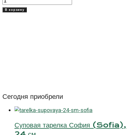
Количество
товара
В корзину
Тарелка
овальная
20
см
Гоби
(Gobi)
Сегодня приобрели
Суповая тарелка София (Sofia),
24 см