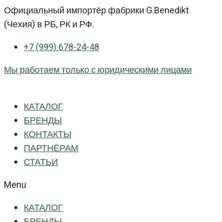
Перейти
Официальный импортёр фабрики G.Benedikt
к
(Чехия) в РБ, РК и РФ.
контенту
+7 (999) 678-24-48
Мы работаем только с юридическими лицами
КАТАЛОГ
БРЕНДЫ
КОНТАКТЫ
ПАРТНЁРАМ
СТАТЬИ
Menu
КАТАЛОГ
БРЕНДЫ