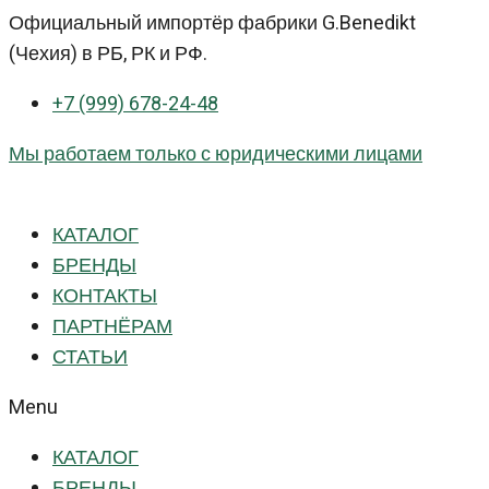
Перейти
Официальный импортёр фабрики G.Benedikt
к
(Чехия) в РБ, РК и РФ.
контенту
+7 (999) 678-24-48
Мы работаем только с юридическими лицами
КАТАЛОГ
БРЕНДЫ
КОНТАКТЫ
ПАРТНЁРАМ
СТАТЬИ
Menu
КАТАЛОГ
БРЕНДЫ