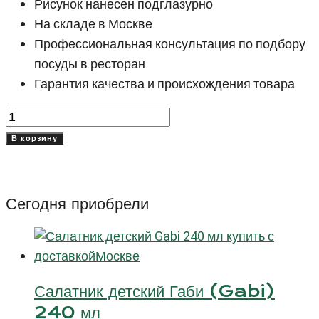
Рисунок нанесен подглазурно
На складе в Москве
Профессиональная консультация по подбору
посуды в ресторан
Гарантия качества и происхождения товара
Количество
товара
В корзину
Тарелка
овальная
32
Сегодня приобрели
см
РОУЗ
УАЙТ
(ROSE
Салатник детский Габи (Gabi)
WHITE)
240 мл