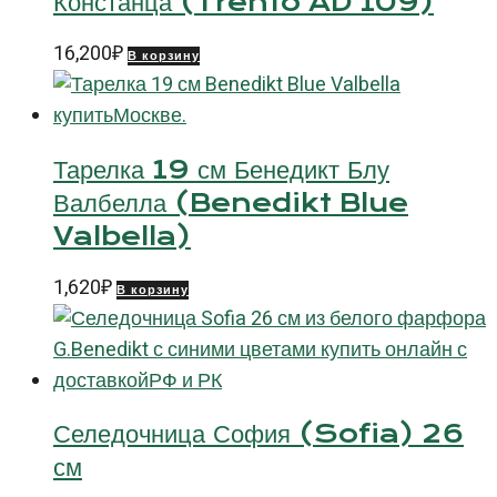
Констанца (Trento AD 109)
16,200
₽
В корзину
Тарелка 19 см Бенедикт Блу
Валбелла (Benedikt Blue
Valbella)
1,620
₽
В корзину
Селедочница София (Sofia) 26
см