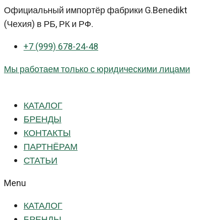
Перейти
Официальный импортёр фабрики G.Benedikt
к
(Чехия) в РБ, РК и РФ.
контенту
+7 (999) 678-24-48
Мы работаем только с юридическими лицами
КАТАЛОГ
БРЕНДЫ
КОНТАКТЫ
ПАРТНЁРАМ
СТАТЬИ
Menu
КАТАЛОГ
БРЕНДЫ