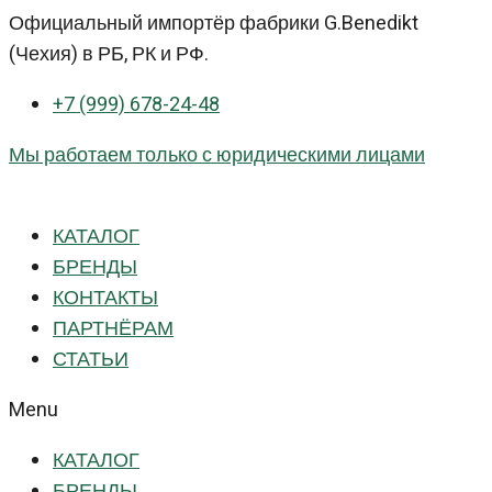
Перейти
Официальный импортёр фабрики G.Benedikt
к
(Чехия) в РБ, РК и РФ.
контенту
+7 (999) 678-24-48
Мы работаем только с юридическими лицами
КАТАЛОГ
БРЕНДЫ
КОНТАКТЫ
ПАРТНЁРАМ
СТАТЬИ
Menu
КАТАЛОГ
БРЕНДЫ