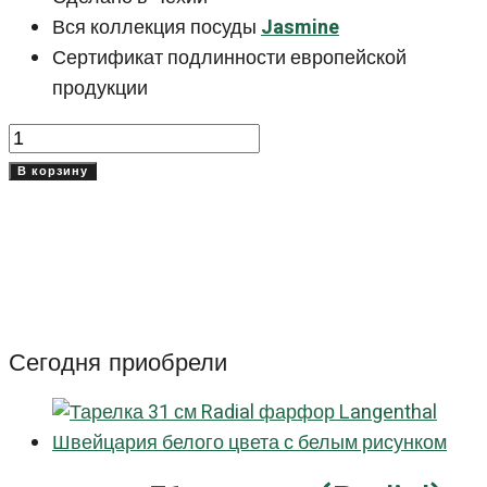
Вся коллекция посуды
Jasmine
Сертификат подлинности европейской
продукции
Количество
товара
В корзину
Тарелка
27
см
Жасмин
(Jasmine)
Сегодня приобрели