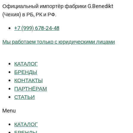
Перейти
Официальный импортёр фабрики G.Benedikt
к
(Чехия) в РБ, РК и РФ.
контенту
+7 (999) 678-24-48
Мы работаем только с юридическими лицами
КАТАЛОГ
БРЕНДЫ
КОНТАКТЫ
ПАРТНЁРАМ
СТАТЬИ
Menu
КАТАЛОГ
БРЕНДЫ