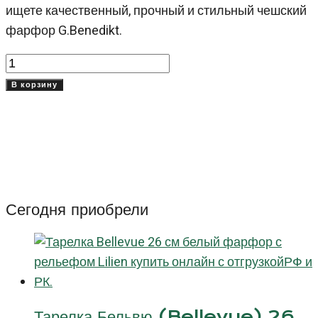
ищете качественный, прочный и стильный чешский
фарфор G.Benedikt.
Количество
товара
В корзину
Тарелка
суповая
22
см
Рибби
(Ribby)
Сегодня приобрели
Тарелка Бельвю (Bellevue) 26