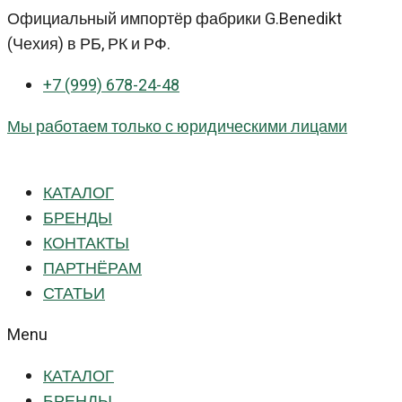
Перейти
Официальный импортёр фабрики G.Benedikt
к
(Чехия) в РБ, РК и РФ.
контенту
+7 (999) 678-24-48
Мы работаем только с юридическими лицами
КАТАЛОГ
БРЕНДЫ
КОНТАКТЫ
ПАРТНЁРАМ
СТАТЬИ
Menu
КАТАЛОГ
БРЕНДЫ