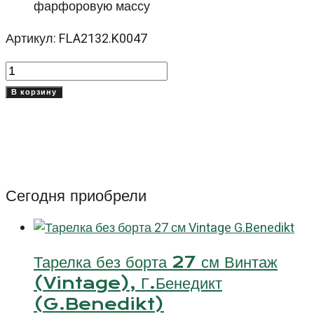
фарфоровую массу
Артикул: FLA2132.K0047
Количество
товара
В корзину
Тарелка
Фламенко
Кракле
(Flamenco
Crackle)
Сегодня приобрели
32
см
Тарелка без борта 27 см Винтаж
(Vintage), Г.Бенедикт
(G.Benedikt)