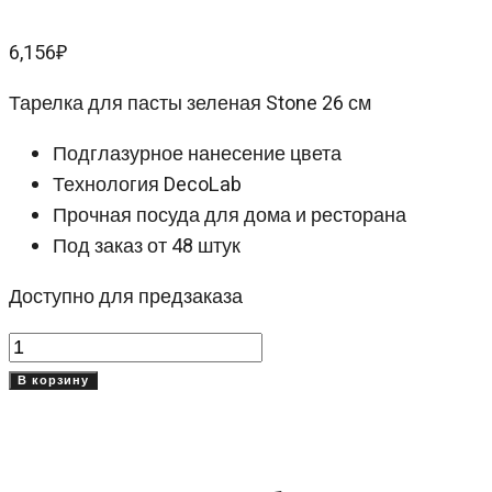
6,156
₽
Тарелка для пасты зеленая Stone 26 см
Подглазурное нанесение цвета
Технология DecoLab
Прочная посуда для дома и ресторана
Под заказ от 48 штук
Доступно для предзаказа
Количество
товара
В корзину
Тарелка
для
пасты