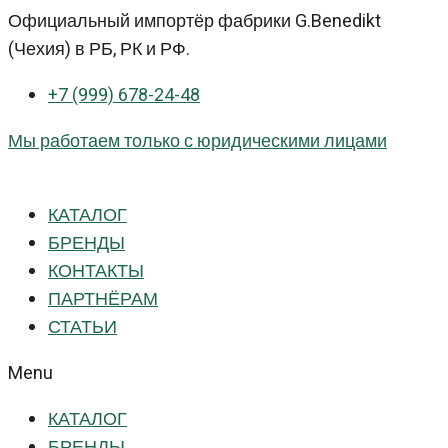
Перейти
Официальный импортёр фабрики G.Benedikt
к
(Чехия) в РБ, РК и РФ.
контенту
+7 (999) 678-24-48
Мы работаем только с юридическими лицами
КАТАЛОГ
БРЕНДЫ
КОНТАКТЫ
ПАРТНЁРАМ
СТАТЬИ
Menu
КАТАЛОГ
БРЕНДЫ