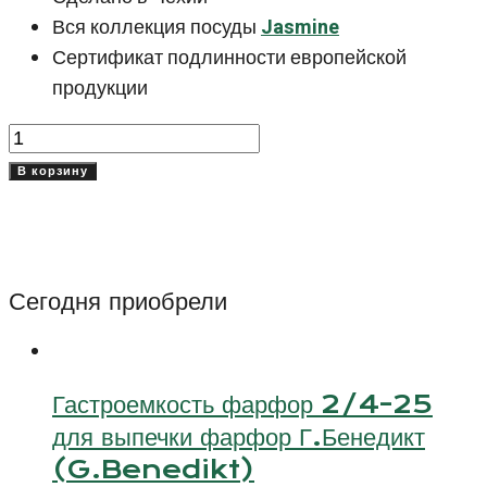
Вся коллекция посуды
Jasmine
Сертификат подлинности европейской
продукции
Количество
товара
В корзину
Тарелка
30
см
Джасмин
Сегодня приобрели
(Jasmine)
Гастроемкость фарфор 2/4-25
для выпечки фарфор Г.Бенедикт
(G.Benedikt)