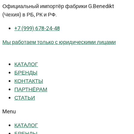
Перейти
Официальный импортёр фабрики G.Benedikt
к
(Чехия) в РБ, РК и РФ.
контенту
+7 (999) 678-24-48
Мы работаем только с юридическими лицами
КАТАЛОГ
БРЕНДЫ
КОНТАКТЫ
ПАРТНЁРАМ
СТАТЬИ
Menu
КАТАЛОГ
БРЕНДЫ