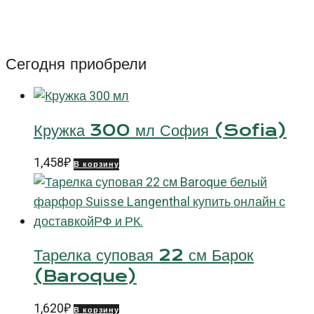
пасты
27
см
Сегодня приобрели
Бельвю
(Bellevue)
Кружка 300 мл София (Sofia)
1,458
₽
В корзину
Тарелка суповая 22 см Барок
(Baroque)
1,620
₽
В корзину