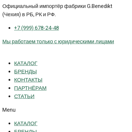
Перейти
Официальный импортёр фабрики G.Benedikt
к
(Чехия) в РБ, РК и РФ.
контенту
+7 (999) 678-24-48
Мы работаем только с юридическими лицами
КАТАЛОГ
БРЕНДЫ
КОНТАКТЫ
ПАРТНЁРАМ
СТАТЬИ
Menu
КАТАЛОГ
БРЕНДЫ