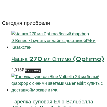
Суповая
тарелка
Стоун
коралловая
Сегодня приобрели
(Stone)
22
см
Чашка 270 мл Оптимо (Optimo)
1,016
₽
В корзину
Тарелка суповая Блю Вальбелла