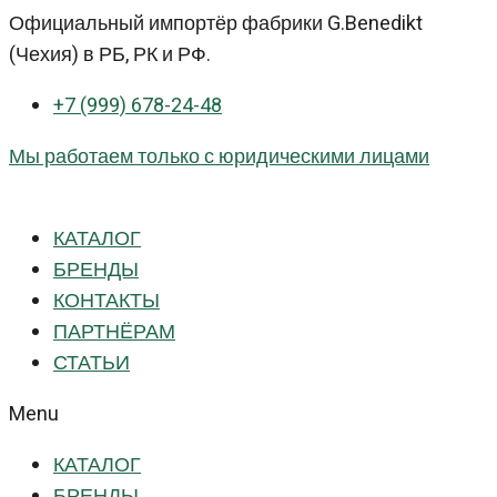
Перейти
Официальный импортёр фабрики G.Benedikt
к
(Чехия) в РБ, РК и РФ.
контенту
+7 (999) 678-24-48
Мы работаем только с юридическими лицами
КАТАЛОГ
БРЕНДЫ
КОНТАКТЫ
ПАРТНЁРАМ
СТАТЬИ
Menu
КАТАЛОГ
БРЕНДЫ