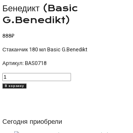
Бенедикт (Basic
G.Benedikt)
888
₽
Стаканчик 180 мл Basic G.Benedikt
Артикул: BAS0718
Количество
товара
В корзину
Стаканчик
180
мл
Бейсик
Сегодня приобрели
Бенедикт