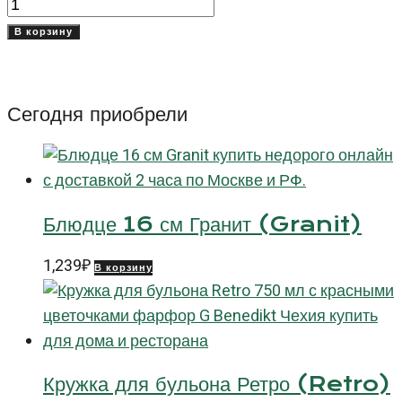
Количество
товара
В корзину
Солонка
8
см
Сегодня приобрели
Экселленси
(Excellency)
Блюдце 16 см Гранит (Granit)
1,239
₽
В корзину
Кружка для бульона Ретро (Retro)