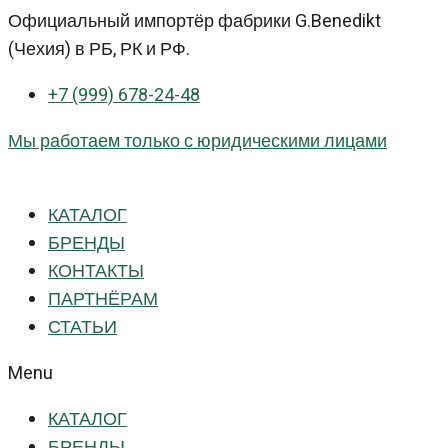
Перейти
Официальный импортёр фабрики G.Benedikt
к
(Чехия) в РБ, РК и РФ.
контенту
+7 (999) 678-24-48
Мы работаем только с юридическими лицами
КАТАЛОГ
БРЕНДЫ
КОНТАКТЫ
ПАРТНЁРАМ
СТАТЬИ
Menu
КАТАЛОГ
БРЕНДЫ