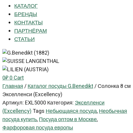
КАТАЛОГ
БРЕНДЫ
КОНТАКТЫ
ПАРТНЁРАМ
СТАТЬИ
0
₽
0
Cart
Главная
/
Каталог посуды G.Benedikt
/
Солонка 8 см
Экселленси (Excellency)
Артикул:
EXL5000
Категория:
Экселленси
(Excellency)
Tags
Небьющаяся посуда
,
Необычная
посуда купить
,
Посуда оптом в Москве
,
Фарфоровая посуда европы