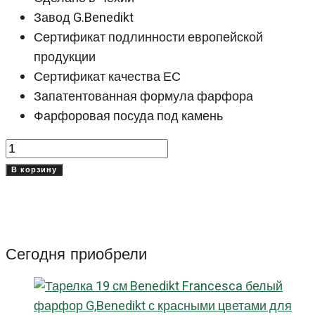
Завод G.Benedikt
Сертификат подлинности европейской
продукции
Сертификат качества ЕС
Запатентованная формула фарфора
Фарфоровая посуда под камень
Количество
товара
В корзину
Салатник
20
см
Гранит
Сегодня приобрели
(Granit)