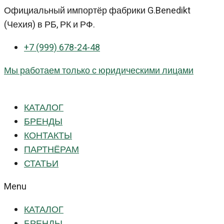
Перейти
Официальный импортёр фабрики G.Benedikt
к
(Чехия) в РБ, РК и РФ.
контенту
+7 (999) 678-24-48
Мы работаем только с юридическими лицами
КАТАЛОГ
БРЕНДЫ
КОНТАКТЫ
ПАРТНЁРАМ
СТАТЬИ
Menu
КАТАЛОГ
БРЕНДЫ