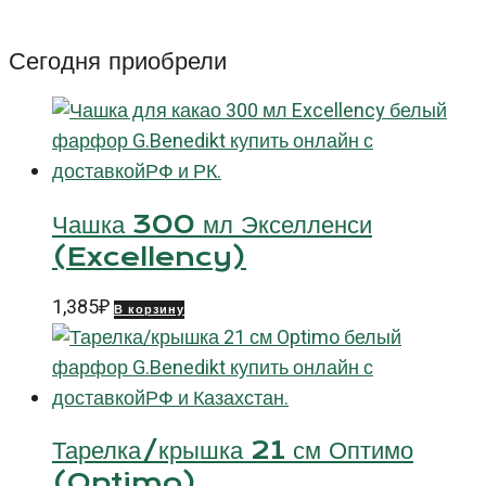
26
см
Сегодня приобрели
Блю
Вальбелла
Джи.Бенедикт
(Blue
Valbella
Чашка 300 мл Экселленси
G.Benedikt)
(Excellency)
1,385
₽
В корзину
Тарелка/крышка 21 см Оптимо
(Optimo)