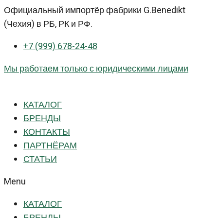
Перейти
Официальный импортёр фабрики G.Benedikt
к
(Чехия) в РБ, РК и РФ.
контенту
+7 (999) 678-24-48
Мы работаем только с юридическими лицами
КАТАЛОГ
БРЕНДЫ
КОНТАКТЫ
ПАРТНЁРАМ
СТАТЬИ
Menu
КАТАЛОГ
БРЕНДЫ