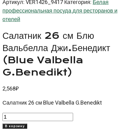
Артикул:
VER1426_9417
Категория:
Белая
профессиональная посуда для ресторанов и
отелей
Салатник 26 см Блю
Вальбелла Джи.Бенедикт
(Blue Valbella
G.Benedikt)
2,568
₽
Салатник 26 см Blue Valbella G.Benedikt
Количество
товара
В корзину
Салатник