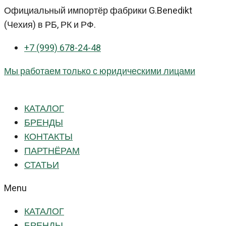
Перейти
Официальный импортёр фабрики G.Benedikt
к
(Чехия) в РБ, РК и РФ.
контенту
+7 (999) 678-24-48
Мы работаем только с юридическими лицами
КАТАЛОГ
БРЕНДЫ
КОНТАКТЫ
ПАРТНЁРАМ
СТАТЬИ
Menu
КАТАЛОГ
БРЕНДЫ