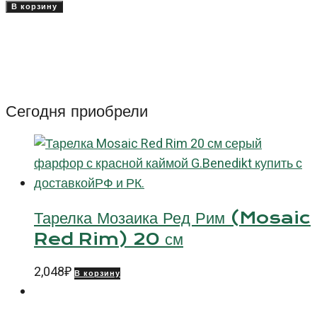
товара
В корзину
Коричневый
салатник
15
см
Оптимо
Сегодня приобрели
Хэндпейнтед
(Optimo
Handpainted)
Тарелка Мозаика Ред Рим (Mosaic
Red Rim) 20 см
2,048
₽
В корзину