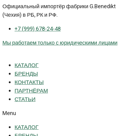
Перейти
Официальный импортёр фабрики G.Benedikt
к
(Чехия) в РБ, РК и РФ.
контенту
+7 (999) 678-24-48
Мы работаем только с юридическими лицами
КАТАЛОГ
БРЕНДЫ
КОНТАКТЫ
ПАРТНЁРАМ
СТАТЬИ
Menu
КАТАЛОГ
БРЕНДЫ