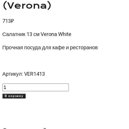
(Verona)
713
₽
Салатник 13 см Verona White
Прочная посуда для кафе и ресторанов
Артикул: VER1413
Количество
товара
В корзину
Салатник
13
см
Верона