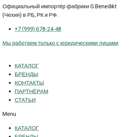
Перейти
Официальный импортёр фабрики G.Benedikt
к
(Чехия) в РБ, РК и РФ.
контенту
+7 (999) 678-24-48
Мы работаем только с юридическими лицами
КАТАЛОГ
БРЕНДЫ
КОНТАКТЫ
ПАРТНЁРАМ
СТАТЬИ
Menu
КАТАЛОГ
БРЕНДЫ