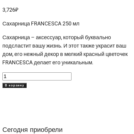
3,726
₽
Сахарница FRANCESCA 250 мл
Сахарница – аксессуар, который буквально
подсластит вашу жизнь. И этот также украсит ваш
дом, его нежный декор в мелкий красный цветочек
FRANCESCA делает его уникальным.
Количество
товара
В корзину
Сахарница
250
мл
Сегодня приобрели