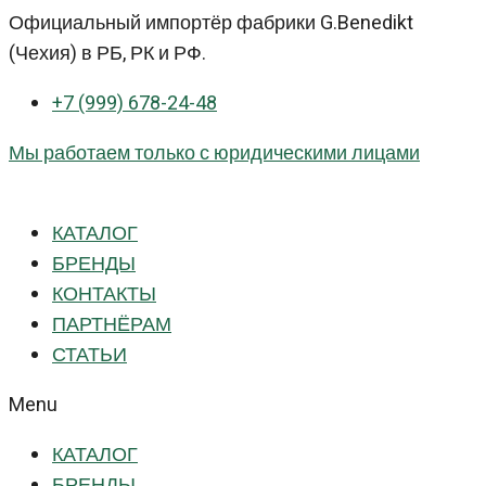
Перейти
Официальный импортёр фабрики G.Benedikt
к
(Чехия) в РБ, РК и РФ.
контенту
+7 (999) 678-24-48
Мы работаем только с юридическими лицами
КАТАЛОГ
БРЕНДЫ
КОНТАКТЫ
ПАРТНЁРАМ
СТАТЬИ
Menu
КАТАЛОГ
БРЕНДЫ