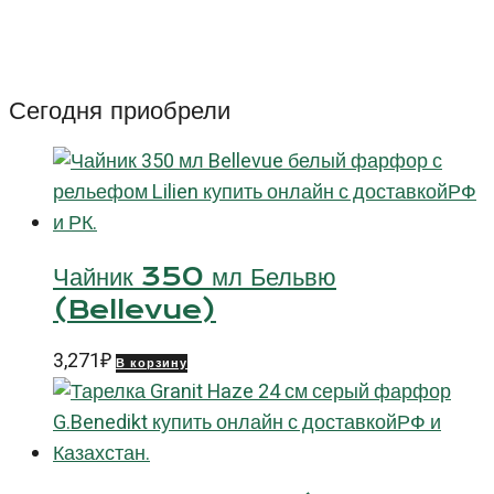
Вальбелла
(Blue
Valbella)
350
Сегодня приобрели
мл
Чайник 350 мл Бельвю
(Bellevue)
3,271
₽
В корзину