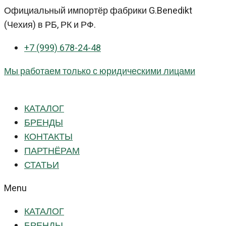
Перейти
Официальный импортёр фабрики G.Benedikt
к
(Чехия) в РБ, РК и РФ.
контенту
+7 (999) 678-24-48
Мы работаем только с юридическими лицами
КАТАЛОГ
БРЕНДЫ
КОНТАКТЫ
ПАРТНЁРАМ
СТАТЬИ
Menu
КАТАЛОГ
БРЕНДЫ