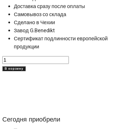
Доставка сразу после оплаты
Самовывоз со склада
Сделано в Чехии
Завод G.Benedikt
Сертификат подлинности европейской
продукции
Количество
товара
В корзину
Кружка
500
мл
Жасмин
(Jasmine)
Сегодня приобрели