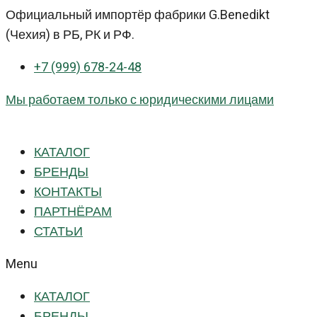
Перейти
Официальный импортёр фабрики G.Benedikt
к
(Чехия) в РБ, РК и РФ.
контенту
+7 (999) 678-24-48
Мы работаем только с юридическими лицами
КАТАЛОГ
БРЕНДЫ
КОНТАКТЫ
ПАРТНЁРАМ
СТАТЬИ
Menu
КАТАЛОГ
БРЕНДЫ