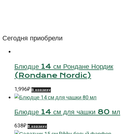
Кружка
470
мл
Оптимо
(Optimo)
Сегодня приобрели
Блюдце 14 см Рондане Нордик
(Rondane Nordic)
1,996
₽
В корзину
Блюдце 14 см для чашки 80 мл
638
₽
В корзину