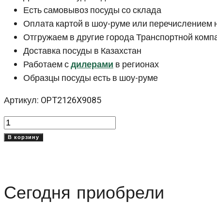
Есть самовывоз посуды со склада
Оплата картой в шоу-руме или перечислением 
Отгружаем в другие города Транспортной комп
Доставка посуды в Казахстан
Работаем с
дилерами
в регионах
Образцы посуды есть в шоу-руме
Артикул: OPT2126X9085
Количество
товара
В корзину
Красная
тарелка
26
Сегодня приобрели
см
Оптимо