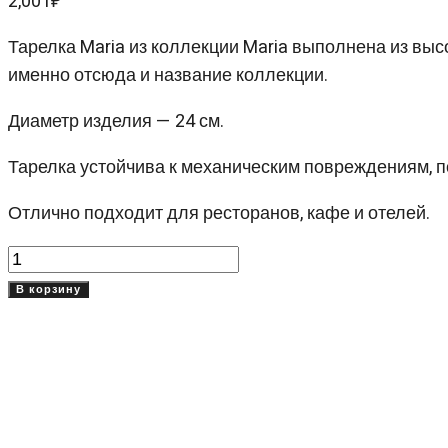
2,001
₽
Тарелка Maria из коллекции Maria выполнена из вы
именно отсюда и название коллекции.
Диаметр изделия — 24 см.
Тарелка устойчива к механическим повреждениям, 
Отлично подходит для ресторанов, кафе и отелей.
Количество
товара
В корзину
Тарелка
глубокая
Мария
(Maria),
24