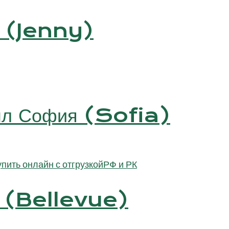
и (Jenny)
мл София (Sofia)
ю (Bellevue)