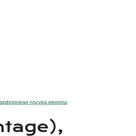
арфоровая посуда европы
intage),