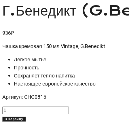
Г.Бенедикт (G.
936
₽
Чашка кремовая 150 мл Vintage, G.Benedikt
Легкое мытье
Прочность
Сохраняет тепло напитка
Настоящее европейское качество
Артикул: CHC0815
Количество
товара
В корзину
Чашка