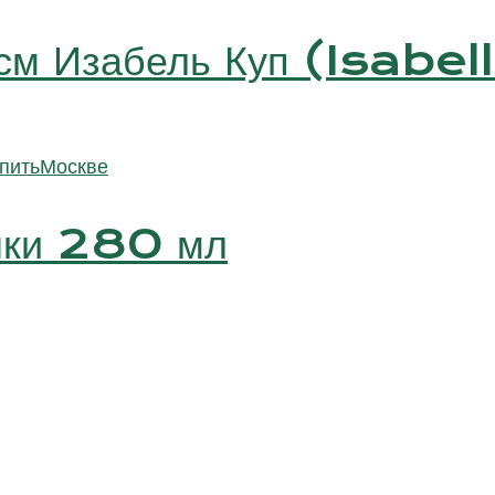
9 см Изабель Куп (Isab
шки 280 мл