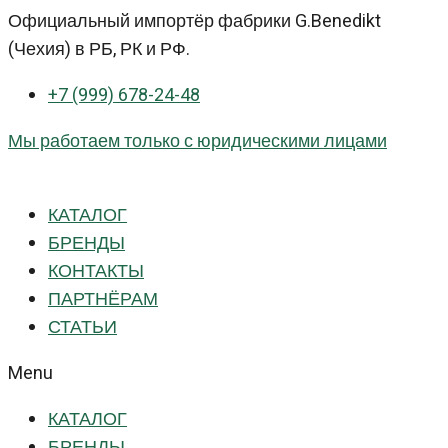
Перейти
Официальный импортёр фабрики G.Benedikt
к
(Чехия) в РБ, РК и РФ.
контенту
+7 (999) 678-24-48
Мы работаем только с юридическими лицами
КАТАЛОГ
БРЕНДЫ
КОНТАКТЫ
ПАРТНЁРАМ
СТАТЬИ
Menu
КАТАЛОГ
БРЕНДЫ