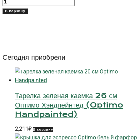
Количество
товара
В корзину
Чашка
270
мл
Оптимо
(Optimo)
Сегодня приобрели
Тарелка зеленая каемка 26 см
Оптимо Хэндпейнтед (Optimo
Handpainted)
2,211
₽
В корзину