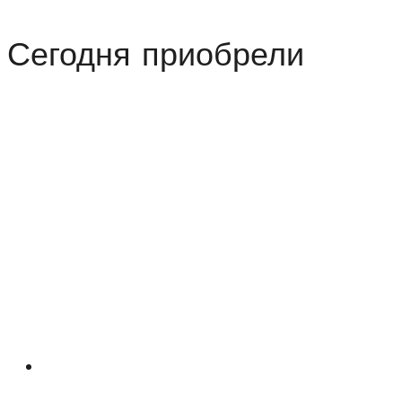
Бельвью
Сегодня приобрели
(Bellevue)
250
мл