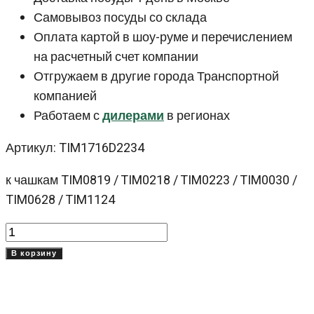
Самовывоз посуды со склада
Оплата картой в шоу-руме и перечислением
на расчетный счет компании
Отгружаем в другие города Транспортной
компанией
Работаем с
дилерами
в регионах
Артикул: TIM1716D2234
к чашкам TIM0819 / TIM0218 / TIM0223 / TIM0030 /
TIM0628 / TIM1124
Количество
товара
В корзину
Блюдце
16
см