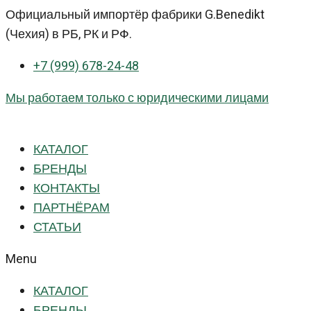
Перейти
Официальный импортёр фабрики G.Benedikt
к
(Чехия) в РБ, РК и РФ.
контенту
+7 (999) 678-24-48
Мы работаем только с юридическими лицами
КАТАЛОГ
БРЕНДЫ
КОНТАКТЫ
ПАРТНЁРАМ
СТАТЬИ
Menu
КАТАЛОГ
БРЕНДЫ