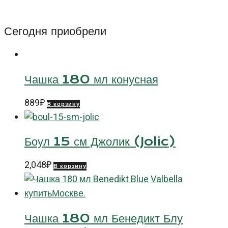
Манагуа
(Managua)
Сегодня приобрели
Чашка 180 мл конусная
889
₽
В корзину
Боул 15 см Джолик (Jolic)
2,048
₽
В корзину
Чашка 180 мл Бенедикт Блу