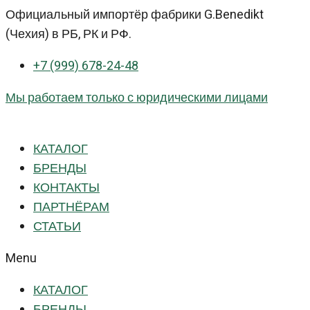
Перейти
Официальный импортёр фабрики G.Benedikt
к
(Чехия) в РБ, РК и РФ.
контенту
+7 (999) 678-24-48
Мы работаем только с юридическими лицами
КАТАЛОГ
БРЕНДЫ
КОНТАКТЫ
ПАРТНЁРАМ
СТАТЬИ
Menu
КАТАЛОГ
БРЕНДЫ