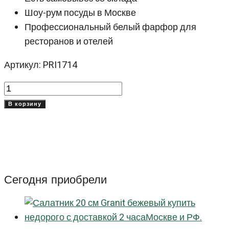
Шоу-рум посуды в Москве
Профессиональный белый фарфор для
ресторанов и отелей
Артикул: PRI1714
Количество
товара
В корзину
Блюдце
14
см
Принцип
(Princip)
Сегодня приобрели