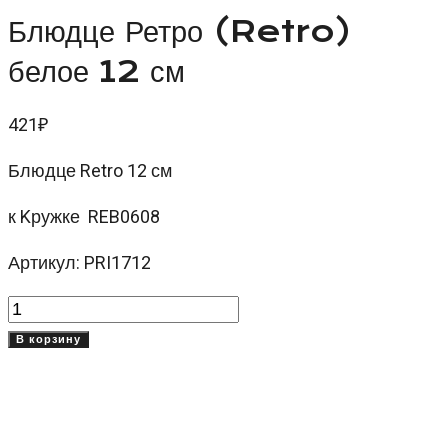
Блюдце Ретро (Retro)
белое 12 см
421
₽
Блюдце Retro 12 см
к Kружке REB0608
Артикул: PRI1712
Количество
товара
В корзину
Блюдце
Ретро
(Retro)