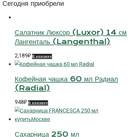
белое
Сегодня приобрели
12
см
Салатник Люксор (Luxor) 14 см
Лангенталь (Langenthal)
2,189
₽
В корзину
Кофейная чашка 60 мл Радиал
(Radial)
948
₽
В корзину
Сахарница 250 мл