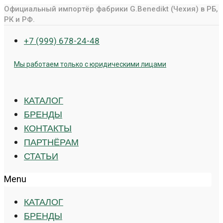
Перейти
Официальный импортёр фабрики G.Benedikt (Чехия) в РБ,
РК и РФ.
к
контенту
+7 (999) 678-24-48
Мы работаем только с юридическими лицами
КАТАЛОГ
БРЕНДЫ
КОНТАКТЫ
ПАРТНЁРАМ
СТАТЬИ
Menu
КАТАЛОГ
БРЕНДЫ