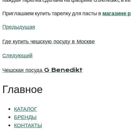
Каждая тарелка сделана на фабрике G.Benedikt, а 
Приглашаем купить тарелку для пасты в
магазине р
Предыдущая
Предыдущая
Навигация
Где купить чешскую посуду в Москве
по
Следующий
Следующий
записям
Чешская посуда G Benedikt
Главное
КАТАЛОГ
БРЕНДЫ
КОНТАКТЫ