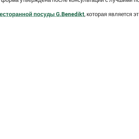
её форма утверждена после консультаций с лучшими п
есторанной посуды G.Benedikt
, которая является э