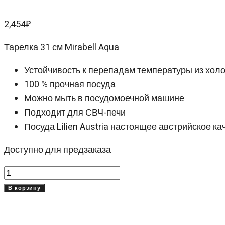
2,454
₽
Тарелка 31 см Mirabell Aqua
Устойчивость к перепадам температуры из холо
100 % прочная посуда
Можно мыть в посудомоечной машине
Подходит для СВЧ-печи
Посуда Lilien Austria настоящее австрийское 
Доступно для предзаказа
Количество
товара
В корзину
Тарелка
31