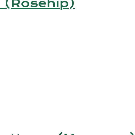
ип (Rosehip)