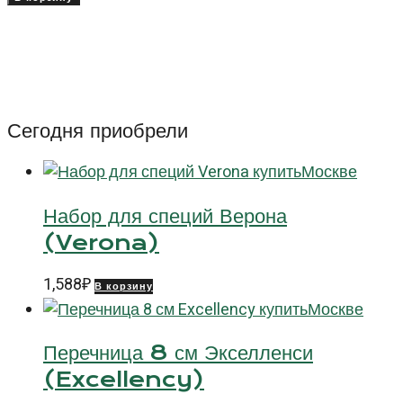
Тарелка
Мария
(Maria),
21
см
Сегодня приобрели
Набор для специй Верона
(Verona)
1,588
₽
В корзину
Перечница 8 см Экселленси
(Excellency)