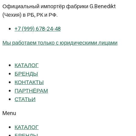
Перейти
Официальный импортёр фабрики G.Benedikt
к
(Чехия) в РБ, РК и РФ.
контенту
+7 (999) 678-24-48
Мы работаем только с юридическими лицами
КАТАЛОГ
БРЕНДЫ
КОНТАКТЫ
ПАРТНЁРАМ
СТАТЬИ
Menu
КАТАЛОГ
БРЕНДЫ